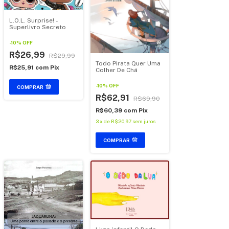
L.O.L. Surprise! -
Superlivro Secreto
-
10
%
OFF
R$26,99
R$29,99
Todo Pirata Quer Uma
R$25,91
com
Pix
Colher De Chá
-
10
%
OFF
COMPRAR
R$62,91
R$69,90
R$60,39
com
Pix
3
x
de
R$20,97
sem juros
COMPRAR