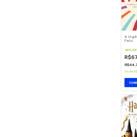
A Urgê
Feliz
-
10
%
OF
R$67
R$64,
3
x
de
R
COM