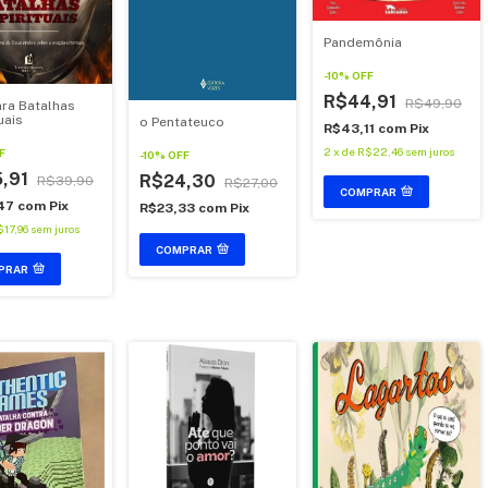
Pandemônia
-
10
%
OFF
R$44,91
R$49,90
ara Batalhas
uais
o Pentateuco
R$43,11
com
Pix
2
x
de
R$22,46
sem juros
F
-
10
%
OFF
,91
R$24,30
R$39,90
R$27,00
COMPRAR
47
com
Pix
R$23,33
com
Pix
$17,96
sem juros
COMPRAR
PRAR