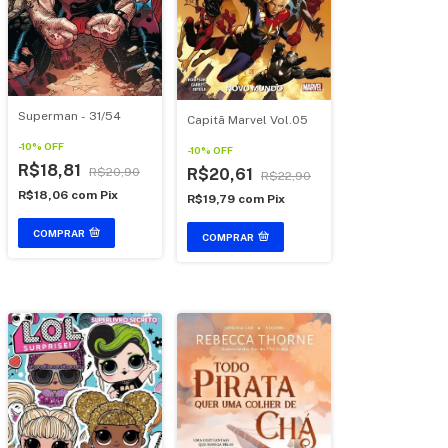
Superman - 31/54
Capitã Marvel Vol.05
-
10
%
OFF
-
10
%
OFF
R$18,81
R$20,61
R$20,90
R$22,90
R$18,06
com
Pix
R$19,79
com
Pix
COMPRAR
COMPRAR