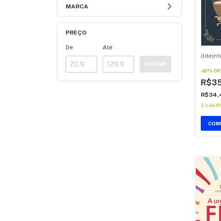
MARCA
PREÇO
De
Até
(Ide)n
APLICAR
-
10
%
OF
R$35
R$34,
2
x
de
R
COM