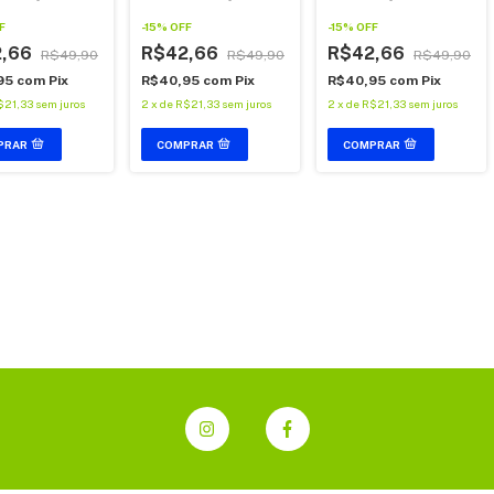
de Marcinha Machado.
Marcinha Machado
cinha Machado
-
15
%
OFF
-
15
%
OFF
F
R$42,66
R$42,66
2,66
R$49,90
R$49,90
R$49,90
R$40,95
com
Pix
R$40,95
com
Pix
95
com
Pix
2
x
de
R$21,33
sem juros
2
x
de
R$21,33
sem juros
$21,33
sem juros