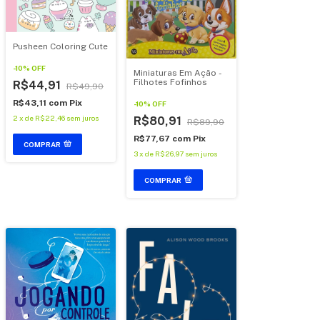
Pusheen Coloring Cute
-
10
%
OFF
Miniaturas Em Ação -
Filhotes Fofinhos
R$44,91
R$49,90
R$43,11
com
Pix
-
10
%
OFF
2
x
de
R$22,46
sem juros
R$80,91
R$89,90
R$77,67
com
Pix
COMPRAR
3
x
de
R$26,97
sem juros
COMPRAR