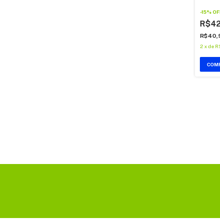
de Mar
-
15
%
OF
R$4
R$40,
2
x
de
R