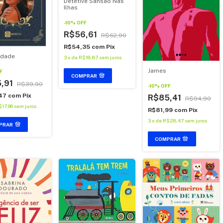
Detetive Sansão Nas
Ilhas
-
10
%
OFF
R$56,61
R$62,90
R$54,35
com
Pix
tidade
3
x
de
R$18,87
sem juros
James
F
COMPRAR
,91
R$39,90
-
10
%
OFF
47
com
Pix
R$85,41
R$94,90
$17,96
sem juros
R$81,99
com
Pix
3
x
de
R$28,47
sem juros
PRAR