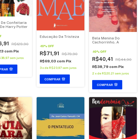
 De Confeitaria
 De Harry Potter
F
Educação Da Tristeza
Bela Menina Do
Cachorrinho, A
6,91
R$129,90
-
10
%
OFF
,23
com
Pix
-
10
%
OFF
R$71,91
R$79,90
$38,97
sem juros
R$40,41
R$44,90
R$69,03
com
Pix
R$38,79
com
Pix
3
x
de
R$23,97
sem juros
PRAR
2
x
de
R$20,21
sem juros
COMPRAR
COMPRAR