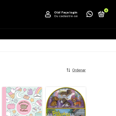
0
Olá!
Faça login
Ou cadastre-se
Ordenar