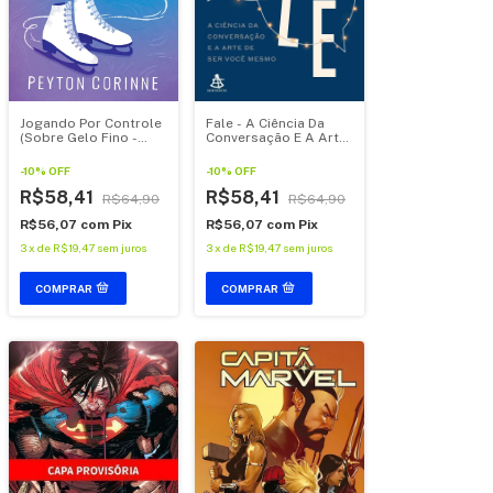
Fale - A Ciência Da
Jogando Por Controle
Conversação E A Arte
(Sobre Gelo Fino -
De Ser Você Mesmo
Livro 1)
-
10
%
OFF
-
10
%
OFF
R$58,41
R$58,41
R$64,90
R$64,90
R$56,07
com
Pix
R$56,07
com
Pix
3
x
de
R$19,47
sem juros
3
x
de
R$19,47
sem juros