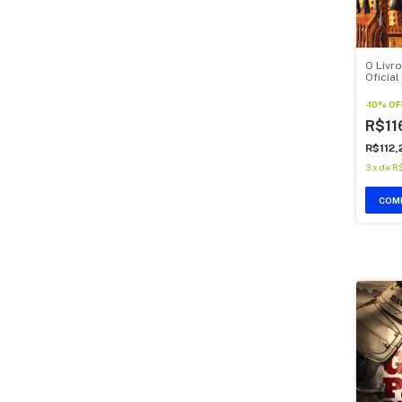
O Livro
Oficial
-
10
%
OF
R$11
R$112
3
x
de
R
COM