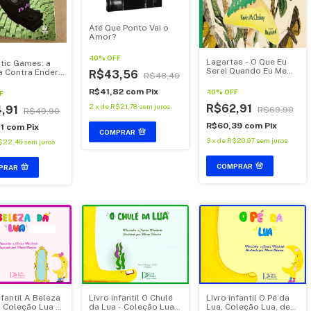
Até Que Ponto Vai o
Amor?
-
10
%
OFF
Lagartas - O Que Eu
tic Games: a
Serei Quando Eu Me
a Contra Ender
R$43,56
R$48,40
Tornar Eu?
n
R$41,82
com
Pix
-
10
%
OFF
F
R$62,91
2
x
de
R$21,78
sem juros
,91
R$69,90
R$49,90
R$60,39
com
Pix
11
com
Pix
COMPRAR
3
x
de
R$20,97
sem juros
$22,46
sem juros
COMPRAR
PRAR
Livro infantil O Chulé
Livro infantil O Pé da
nfantil A Beleza
da Lua - Coleção Lua,
Lua, Coleção Lua, de
, Coleção Lua -