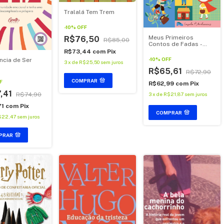
Tralalá Tem Trem
-
10
%
OFF
Meus Primeiros
R$76,50
R$85,00
Contos de Fadas -
Com Abas
R$73,44
com
Pix
-
10
%
OFF
ncia de Ser
3
x
de
R$25,50
sem juros
R$65,61
R$72,90
COMPRAR
F
R$62,99
com
Pix
,41
R$74,90
3
x
de
R$21,87
sem juros
71
com
Pix
COMPRAR
$22,47
sem juros
PRAR