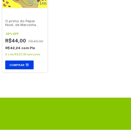
O primo do Papai
Noel, de Marcinha
Machado
-
12
%
OFF
R$44,00
R$49,92
R$42,24
com
Pix
2
x
de
R$22,00
sem juros