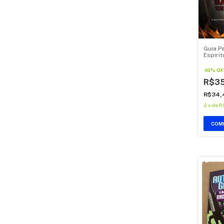
Guia P
Espirit
-
10
%
OF
R$35
R$34,
2
x
de
R
COM