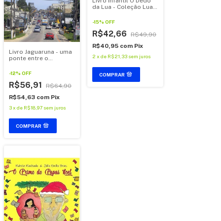
Livro infantil O Dedo
da Lua - Coleção Lua,
de Marcinha Machado
-
15
%
OFF
R$42,66
R$49,90
R$40,95
com
Pix
Livro Jaguaruna - uma
2
x
de
R$21,33
sem juros
ponte entre o
passado e o presente,
de Jorge Natureza
-
12
%
OFF
R$56,91
R$64,90
R$54,63
com
Pix
3
x
de
R$18,97
sem juros