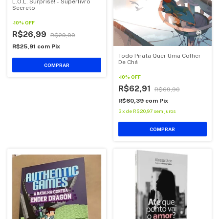
L.O.L. Surprise! - Superlivro
Secreto
-
10
%
OFF
R$26,99
R$29,99
R$25,91
com
Pix
Todo Pirata Quer Uma Colher
De Chá
COMPRAR
-
10
%
OFF
R$62,91
R$69,90
R$60,39
com
Pix
3
x
de
R$20,97
sem juros
COMPRAR