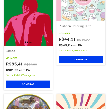
Pusheen Coloring Cute
-
10
%
OFF
R$44,91
R$49,90
R$43,11
com
Pix
2
x
de
R$22,46
sem juros
James
-
10
%
OFF
COMPRAR
R$85,41
R$94,90
R$81,99
com
Pix
3
x
de
R$28,47
sem juros