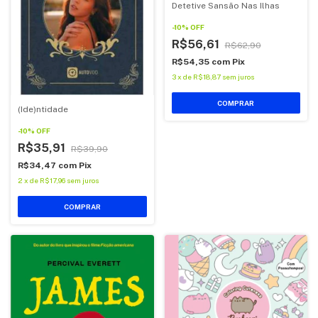
Detetive Sansão Nas Ilhas
-
10
%
OFF
R$56,61
R$62,90
R$54,35
com
Pix
3
x
de
R$18,87
sem juros
COMPRAR
(Ide)ntidade
-
10
%
OFF
R$35,91
R$39,90
R$34,47
com
Pix
2
x
de
R$17,96
sem juros
COMPRAR