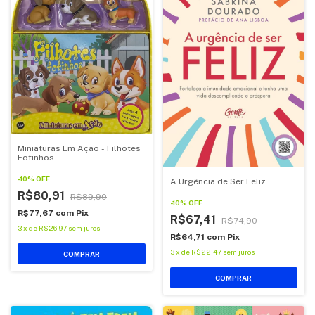
Miniaturas Em Ação - Filhotes
Fofinhos
-
10
%
OFF
A Urgência de Ser Feliz
R$80,91
R$89,90
-
10
%
OFF
R$77,67
com
Pix
R$67,41
R$74,90
3
x
de
R$26,97
sem juros
R$64,71
com
Pix
3
x
de
R$22,47
sem juros
COMPRAR
COMPRAR