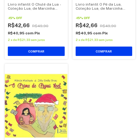
Livro infantil O Chulé da Lua -
Livro infantil O Pé da Lua,
Coleção Lua, de Marcinha
Coleção Lua, de Marcinha
Machado.
Machado
-
15
%
OFF
-
15
%
OFF
R$42,66
R$42,66
R$49,90
R$49,90
R$40,95
com
Pix
R$40,95
com
Pix
2
x
de
R$21,33
sem juros
2
x
de
R$21,33
sem juros