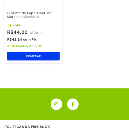
O primo do Papai Noel, de
Marcinha Machado
-
12
%
OFF
R$44,00
R$49,92
R$42,24
com
Pix
2
x
de
R$22,00
sem juros
POLÍTICAS DA FRIB BOOK