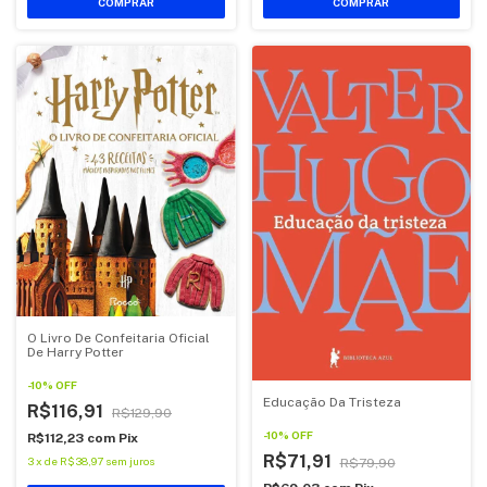
O Livro De Confeitaria Oficial
De Harry Potter
-
10
%
OFF
Educação Da Tristeza
R$116,91
R$129,90
-
10
%
OFF
R$112,23
com
Pix
R$71,91
3
x
de
R$38,97
sem juros
R$79,90