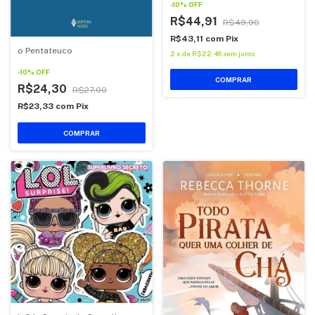
-
10
%
OFF
R$44,91
R$49,90
R$43,11
com
Pix
o Pentateuco
2
x
de
R$22,46
sem juros
-
10
%
OFF
COMPRAR
R$24,30
R$27,00
R$23,33
com
Pix
COMPRAR