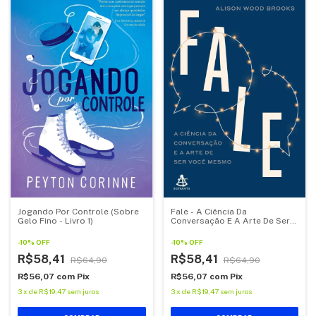
Fale - A Ciência Da
Jogando Por Controle (Sobre
Conversação E A Arte De Ser
Gelo Fino - Livro 1)
Você Mesmo
-
10
%
OFF
-
10
%
OFF
R$58,41
R$58,41
R$64,90
R$64,90
R$56,07
com
Pix
R$56,07
com
Pix
3
x
de
R$19,47
sem juros
3
x
de
R$19,47
sem juros