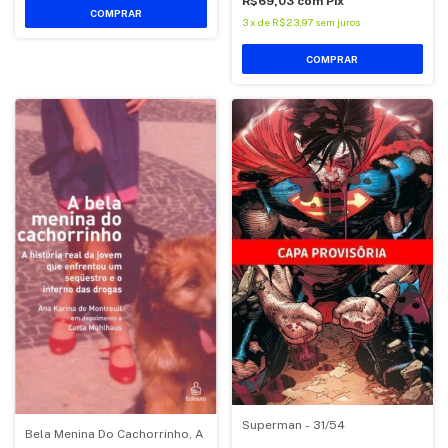
R$69,03
com
Pix
COMPRAR
3
x
de
R$23,97
sem juros
COMPRAR
Superman - 31/54
Bela Menina Do Cachorrinho, A