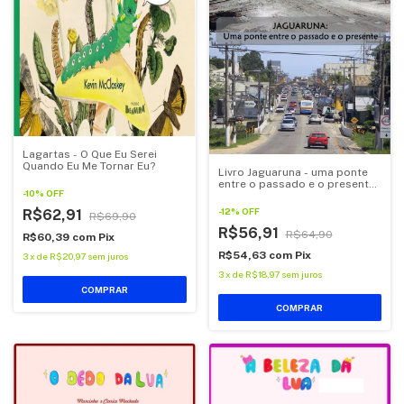
Lagartas - O Que Eu Serei
Quando Eu Me Tornar Eu?
Livro Jaguaruna - uma ponte
entre o passado e o presente,
-
10
%
OFF
de Jorge Natureza
-
12
%
OFF
R$62,91
R$69,90
R$56,91
R$64,90
R$60,39
com
Pix
R$54,63
com
Pix
3
x
de
R$20,97
sem juros
3
x
de
R$18,97
sem juros
COMPRAR