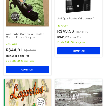
Até Que Ponto Vai o Amor?
-
10
%
OFF
R$43,56
R$48,40
Authentic Games: a Batalha
R$41,82
com
Pix
Contra Ender Dragon
2
x
de
R$21,78
sem juros
-
10
%
OFF
R$44,91
R$49,90
COMPRAR
R$43,11
com
Pix
2
x
de
R$22,46
sem juros
COMPRAR