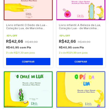
Livro infantil O Dedo da Lua -
Livro infantil A Beleza da Lua,
Coleção Lua, de Marcinha
Coleção Lua - de Marcinha
Machado
Machado
-
15
%
OFF
-
15
%
OFF
R$42,66
R$42,66
R$49,90
R$49,90
R$40,95
com
Pix
R$40,95
com
Pix
2
x
de
R$21,33
sem juros
2
x
de
R$21,33
sem juros