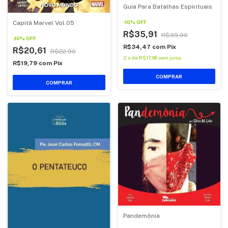
Guia Para Batalhas Espirituais
-
10
%
OFF
Capitã Marvel Vol.05
R$35,91
R$39,90
-
10
%
OFF
R$34,47
com
Pix
R$20,61
R$22,90
2
x
de
R$17,96
sem juros
R$19,79
com
Pix
COMPRAR
COMPRAR
Pandemônia