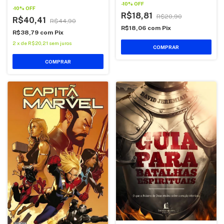
-
10
%
OFF
-
10
%
OFF
R$18,81
R$20,90
R$40,41
R$44,90
R$18,06
com
Pix
R$38,79
com
Pix
2
x
de
R$20,21
sem juros
COMPRAR
COMPRAR