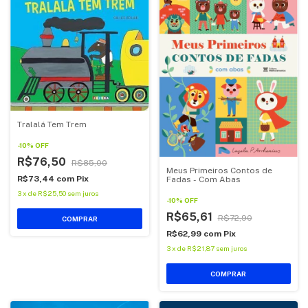
Tralalá Tem Trem
-
10
%
OFF
R$76,50
R$85,00
Meus Primeiros Contos de
R$73,44
com
Pix
Fadas - Com Abas
3
x
de
R$25,50
sem juros
-
10
%
OFF
R$65,61
R$72,90
COMPRAR
R$62,99
com
Pix
3
x
de
R$21,87
sem juros
COMPRAR