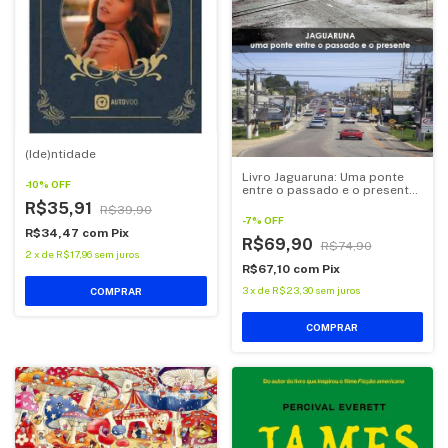
(Ide)ntidade
Livro Jaguaruna: Uma ponte
-
10
%
OFF
entre o passado e o presente,
de Jorge Natureza
R$35,91
R$39,90
-
7
%
OFF
R$34,47
com
Pix
R$69,90
R$74,90
2
x
de
R$17,96
sem juros
R$67,10
com
Pix
3
x
de
R$23,30
sem juros
COMPRAR