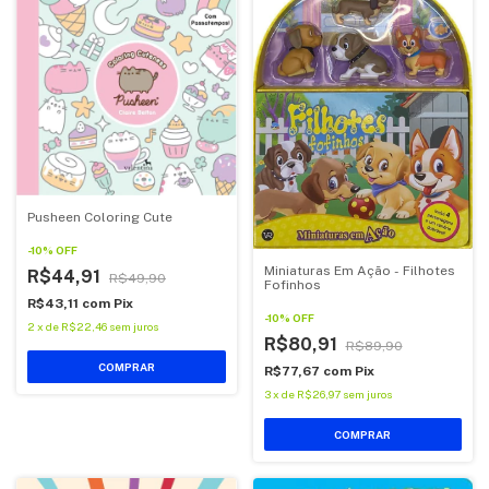
Pusheen Coloring Cute
-
10
%
OFF
Miniaturas Em Ação - Filhotes
R$44,91
R$49,90
Fofinhos
R$43,11
com
Pix
-
10
%
OFF
2
x
de
R$22,46
sem juros
R$80,91
R$89,90
COMPRAR
R$77,67
com
Pix
3
x
de
R$26,97
sem juros
COMPRAR