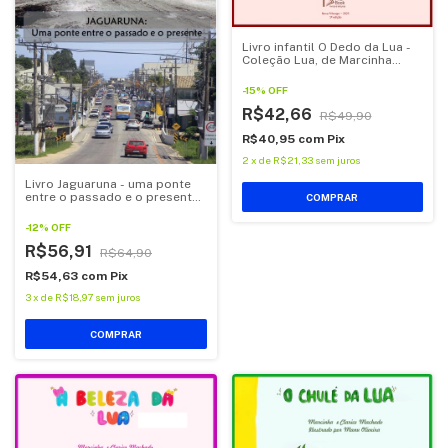
Livro infantil O Dedo da Lua -
Coleção Lua, de Marcinha
Machado
-
15
%
OFF
R$42,66
R$49,90
R$40,95
com
Pix
2
x
de
R$21,33
sem juros
Livro Jaguaruna - uma ponte
entre o passado e o presente,
de Jorge Natureza
-
12
%
OFF
R$56,91
R$64,90
R$54,63
com
Pix
3
x
de
R$18,97
sem juros