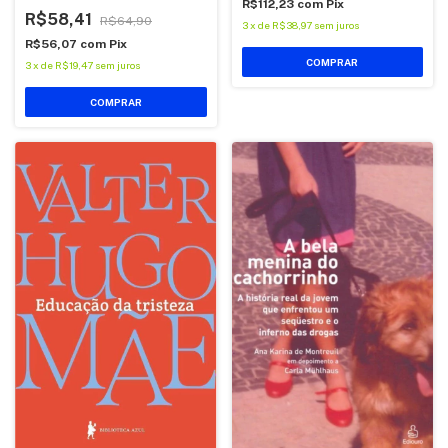
R$112,23
com
Pix
R$58,41
R$64,90
3
x
de
R$38,97
sem juros
R$56,07
com
Pix
COMPRAR
3
x
de
R$19,47
sem juros