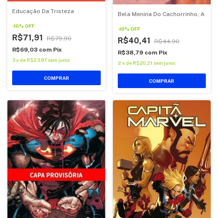
Educação Da Tristeza
Bela Menina Do Cachorrinho, A
-
10
%
OFF
-
10
%
OFF
R$71,91
R$79,90
R$40,41
R$44,90
R$69,03
com
Pix
R$38,79
com
Pix
3
x
de
R$23,97
sem juros
2
x
de
R$20,21
sem juros
COMPRAR
COMPRAR