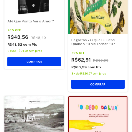
Até Que Ponto Vai o Amor?
-
10
%
OFF
R$43,56
R$48,40
Lagartas - O Que Eu Serei
Quando Eu Me Tornar Eu?
R$41,82
com
Pix
2
x
de
R$21,78
sem juros
-
10
%
OFF
R$62,91
R$69,90
COMPRAR
R$60,39
com
Pix
3
x
de
R$20,97
sem juros
COMPRAR