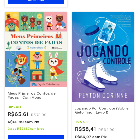
Meus Primeiros Contos de
Fadas - Com Abas
-
10
%
OFF
Jogando Por Controle (Sobre
Gelo Fino - Livro 1)
R$65,61
R$72,90
R$62,99
com
Pix
-
10
%
OFF
R$58,41
3
x
de
R$21,87
sem juros
R$64,90
R$56,07
com
Pix