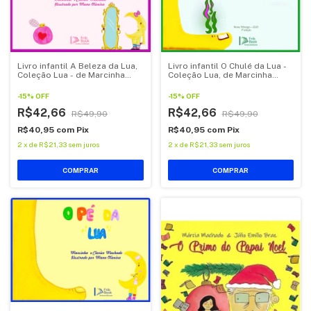
Livro infantil O Chulé da Lua -
Livro infantil A Beleza da Lua,
Coleção Lua, de Marcinha
Coleção Lua - de Marcinha
Machado.
Machado
-
15
%
OFF
-
15
%
OFF
R$42,66
R$42,66
R$49,90
R$49,90
R$40,95
com
Pix
R$40,95
com
Pix
2
x
de
R$21,33
sem juros
2
x
de
R$21,33
sem juros