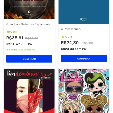
Guia Para Batalhas Espirituais
o Pentateuco
-
10
%
OFF
-
10
%
OFF
R$35,91
R$39,90
R$24,30
R$27,00
R$34,47
com
Pix
R$23,33
com
Pix
2
x
de
R$17,96
sem juros
COMPRAR
COMPRAR