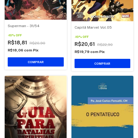
Superman - 31/54
Capitã Marvel Vol.05
-
10
%
OFF
-
10
%
OFF
R$18,81
R$20,90
R$20,61
R$22,90
R$18,06
com
Pix
R$19,79
com
Pix
COMPRAR
COMPRAR