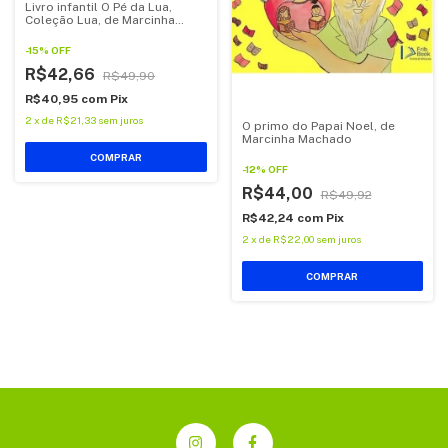
Livro infantil O Pé da Lua,
Coleção Lua, de Marcinha
Machado
-
15
%
OFF
R$42,66
R$49,90
R$40,95
com
Pix
2
x
de
R$21,33
sem juros
O primo do Papai Noel, de
Marcinha Machado
-
12
%
OFF
R$44,00
R$49,92
R$42,24
com
Pix
2
x
de
R$22,00
sem juros