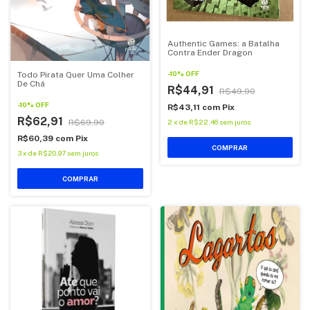
Authentic Games: a Batalha
Contra Ender Dragon
-
10
%
OFF
Todo Pirata Quer Uma Colher
De Chá
R$44,91
R$49,90
-
10
%
OFF
R$43,11
com
Pix
R$62,91
2
x
de
R$22,46
sem juros
R$69,90
R$60,39
com
Pix
COMPRAR
3
x
de
R$20,97
sem juros
COMPRAR