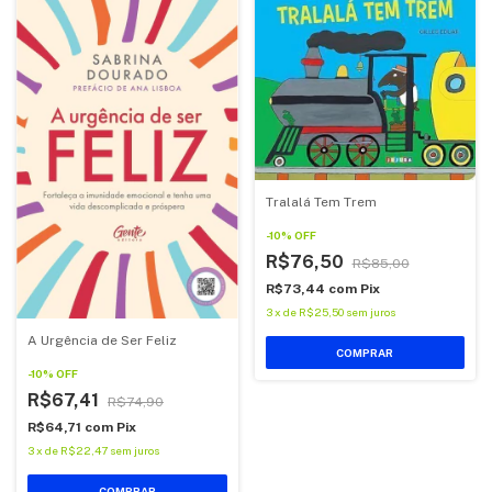
Tralalá Tem Trem
-
10
%
OFF
R$76,50
R$85,00
R$73,44
com
Pix
3
x
de
R$25,50
sem juros
A Urgência de Ser Feliz
COMPRAR
-
10
%
OFF
R$67,41
R$74,90
R$64,71
com
Pix
3
x
de
R$22,47
sem juros
COMPRAR