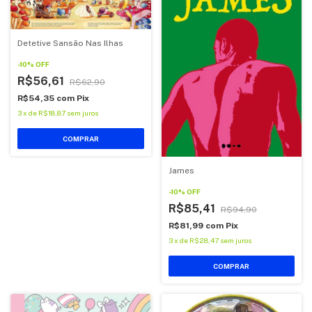
Detetive Sansão Nas Ilhas
-
10
%
OFF
R$56,61
R$62,90
R$54,35
com
Pix
3
x
de
R$18,87
sem juros
COMPRAR
James
-
10
%
OFF
R$85,41
R$94,90
R$81,99
com
Pix
3
x
de
R$28,47
sem juros