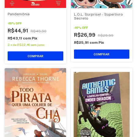
Pandemônia
L.O.L. Surprise! - Superlivro
Secreto
-
10
%
OFF
-
10
%
OFF
R$44,91
R$49,90
R$26,99
R$29,99
R$43,11
com
Pix
R$25,91
com
Pix
2
x
de
R$22,46
sem juros
COMPRAR
COMPRAR