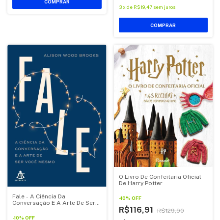
COMPRAR
3
x
de
R$19,47
sem juros
O Livro De Confeitaria Oficial
De Harry Potter
Fale - A Ciência Da
-
10
%
OFF
Conversação E A Arte De Ser
R$116,91
Você Mesmo
R$129,90
-
10
%
OFF